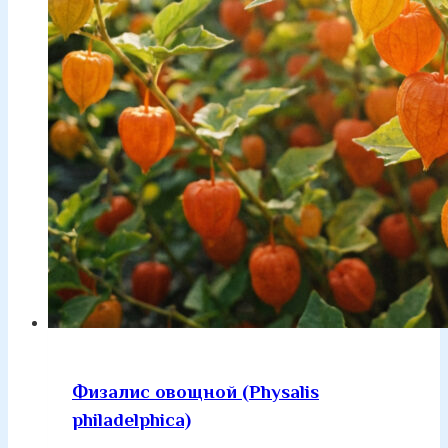
Физалис овощной (Physalis
philadelphica)