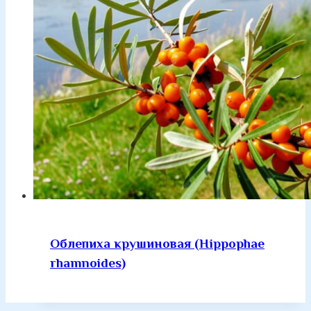
Облепиха крушиновая (Hippophae
rhamnoides)