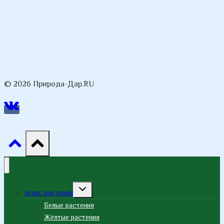
© 2026 Природа-Дар.RU
Переключить
Атлас растений
дочернее
меню
Белые растения
Жёлтые растения