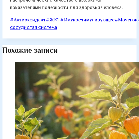
гастрономические качества с высокими
показателями полезности для здоровья человека.
Метки
#
Антиоксидант
#
ЖКТ
#
Имуностимулирующее
#
Мочегон
записи:
сосудистая система
Похожие записи