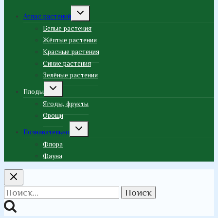
Переключить
Атлас растений
дочернее
меню
Белые растения
Жёлтые растения
Красные растения
Синие растения
Зелёные растения
Переключить
Плоды
дочернее
меню
Ягоды, фрукты
Овощи
Переключить
Познавательно
дочернее
меню
Флора
Фауна
Найти: