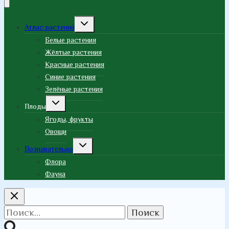
Переключить
Атлас растений
дочернее
меню
Белые растения
Жёлтые растения
Красные растения
Синие растения
Зелёные растения
Переключить
Плоды
дочернее
меню
Ягоды, фрукты
Овощи
Переключить
Познавательно
дочернее
меню
Флора
Фауна
Найти: