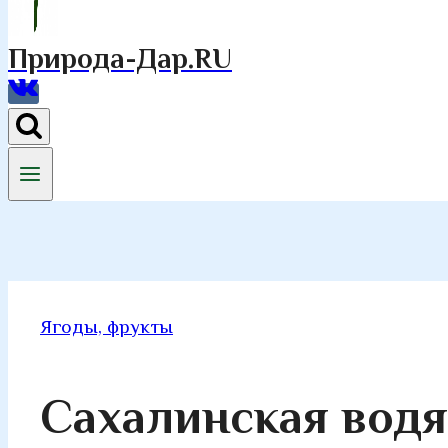
Природа-Дар.RU
Ягоды, фрукты
Сахалинская водя