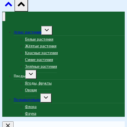
Переключить
Атлас растений
дочернее
меню
Белые растения
Жёлтые растения
Красные растения
Синие растения
Зелёные растения
Переключить
Плоды
дочернее
меню
Ягоды, фрукты
Овощи
Переключить
Познавательно
дочернее
меню
Флора
Фауна