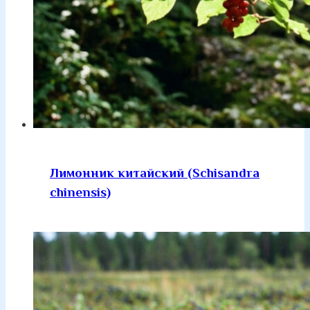
Лимонник китайский (Schisandra
chinensis)