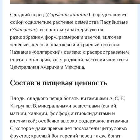
Сладкий перец (
Capsicum annuum
L.) представляет
собой однолетнее растение семейства Паслёновые
(
Solanaceae
), его плоды характеризуются
разнообразием форм, размеров и цветов, включая
зелёный, жёлтый, оранжевый и красный оттенки.
Название «болгарский» связано с распространением
сорта в Болгарии, хотя родиной растения являются
Центральная Америка и Мексика.
Состав и пищевая ценность
Плоды сладкого перца богаты витаминами A, C, E,
K, группы B, минеральными веществами (калий,
магний, кальций, фосфор), антиоксидантами и
клетчаткой; особенно высоко содержание витамина
C, которое даже превышает показатели цитрусовых
фруктов; красный болгарский перец также богат