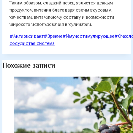
Таким образом, сладкий перец является ценным
продуктом питания благодаря своим вкусовым
качествам, витаминному составу и возможности
широкого использования в кулинарии.
Метки
#
Антиоксидант
#
Зрение
#
Имуностимулирующее
#
Онкол
записи:
сосудистая система
Похожие записи