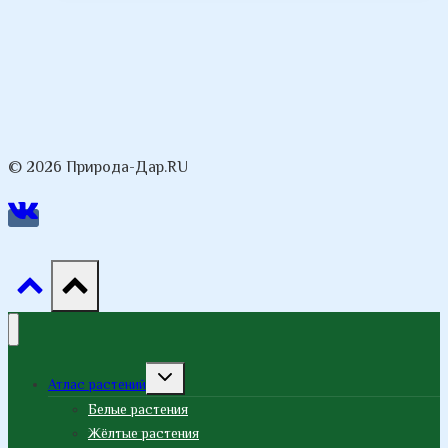
© 2026 Природа-Дар.RU
Переключить
Атлас растений
дочернее
меню
Белые растения
Жёлтые растения