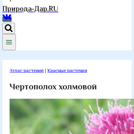
Природа-Дар.RU
Атлас растений
|
Красные растения
Чертополох холмовой