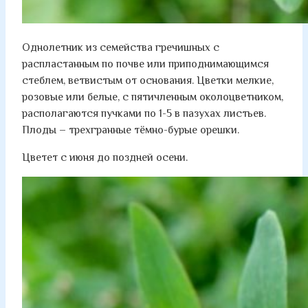
Однолетник из семейства гречишных с
распластанным по почве или приподнимающимся
стеблем, ветвистым от основания. Цветки мелкие,
розовые или белые, с пятичленным околоцветником,
располагаются пучками по 1-5 в пазухах листьев.
Плоды – трехгранные тёмно-бурые орешки.
Цветет с июня до поздней осени.