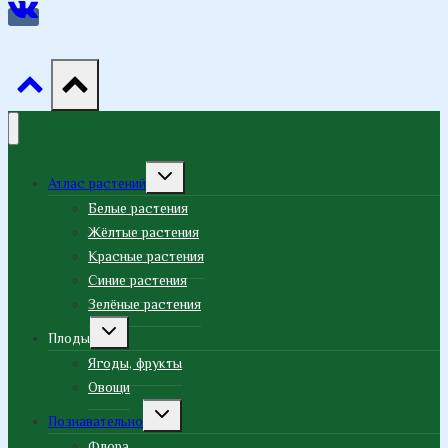
Переключить
Атлас растений
дочернее
меню
Белые растения
Жёлтые растения
Красные растения
Синие растения
Зелёные растения
Переключить
Плоды
дочернее
меню
Ягоды, фрукты
Овощи
Переключить
Познавательно
дочернее
меню
Флора