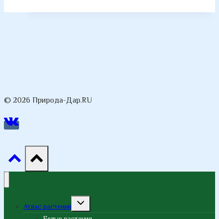
© 2026 Природа-Дар.RU
Переключить
Атлас растений
дочернее
меню
Белые растения