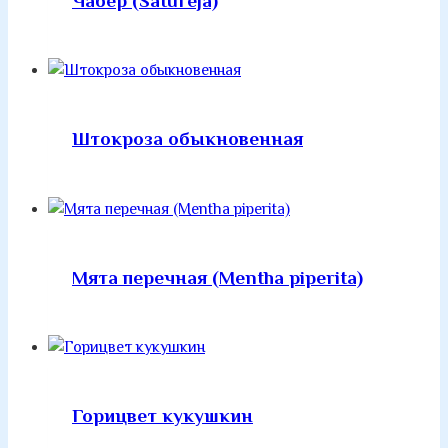
Чабер (Satureja)
Штокроза обыкновенная
Мята перечная (Mentha piperita)
Горицвет кукушкин