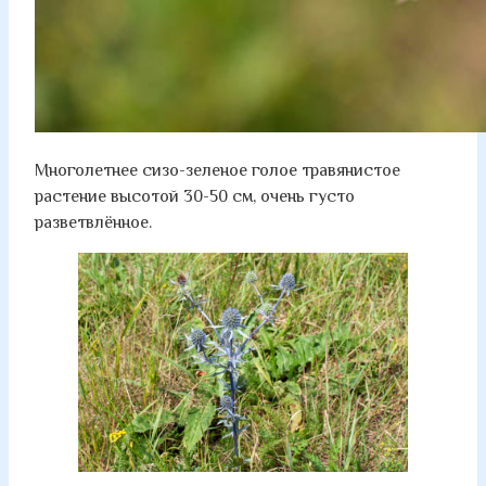
Многолетнее сизо-зеленое голое травянистое
растение высотой 30-50 см, очень густо
разветвлённое.