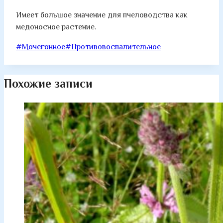
Имеет большое значение для пчеловодства как
медоносное растение.
Метки
#
Мочегонное
#
Противовоспалительное
записи:
Похожие записи