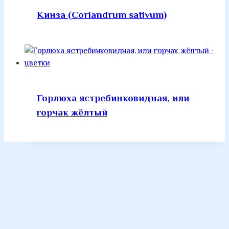
Кинза (Coriandrum sativum)
Горлюха ястребинковидная, или
горчак жёлтый