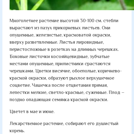
Многолетнее растение высотой 30-100 см. стебли
вырастают из пазух прикорневых листьев. Они
опушенные, железистые, красноватой окраски,
вверху разветвленные. Листья лировидные,
перистосложные в розетках на длинных черешках.
Боковые листочки косояйцевидные, зубчатые
местами опушенные, прилистники срастаются
черешками. Цветки висячие, обоеполые, коричнево-
красной окраски, образуют рыхлое верхушечное
соцветие. Чашечка после отцветания прямая,
лепестки мелкие, светло-красные, суженные. Плод –
поздно опадающая семянка красной окраски.
Цветет в мае и июне.
Лекарственное растение, собирают его душистый
корень.