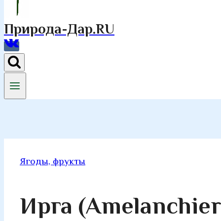
Природа-Дар.RU
Ягоды, фрукты
Ирга (Amelanchier