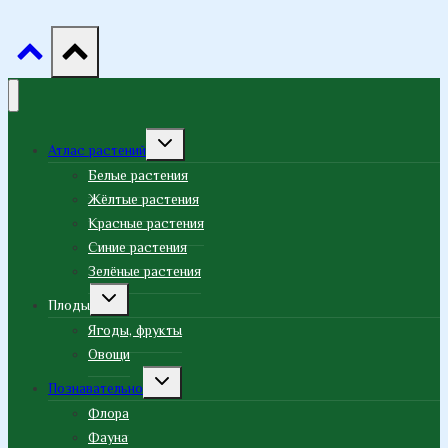
Переключить
Атлас растений
дочернее
меню
Белые растения
Жёлтые растения
Красные растения
Синие растения
Зелёные растения
Переключить
Плоды
дочернее
меню
Ягоды, фрукты
Овощи
Переключить
Познавательно
дочернее
меню
Флора
Фауна