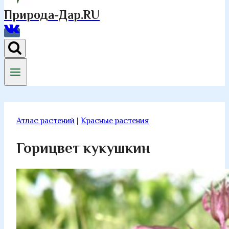
Природа-Дар.RU
Атлас растений
|
Красные растения
Горицвет кукушкин