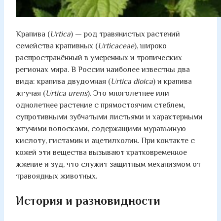
Крапива (
Urtica
) — род травянистых растений
семейства крапивных (
Urticaceae
), широко
распространённый в умеренных и тропических
регионах мира. В России наиболее известны два
вида: крапива двудомная (
Urtica dioica
) и крапива
жгучая (
Urtica urens
). Это многолетнее или
однолетнее растение с прямостоячим стеблем,
супротивными зубчатыми листьями и характерными
жгучими волосками, содержащими муравьиную
кислоту, гистамин и ацетилхолин. При контакте с
кожей эти вещества вызывают кратковременное
жжение и зуд, что служит защитным механизмом от
травоядных животных.
История и разновидности