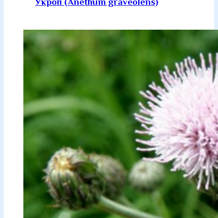
Укроп (Anethum graveolens)