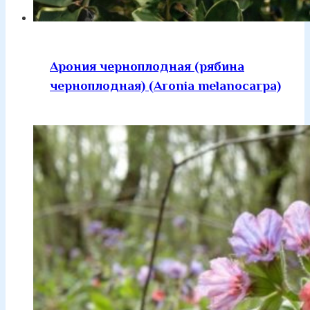
Арония черноплодная (рябина
черноплодная) (Aronia melanocarpa)