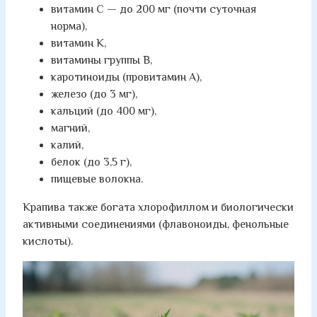
витамин C — до 200 мг (почти суточная
норма),
витамин K,
витамины группы B,
каротиноиды (провитамин A),
железо (до 3 мг),
кальций (до 400 мг),
магний,
калий,
белок (до 3,5 г),
пищевые волокна.
Крапива также богата хлорофиллом и биологически
активными соединениями (флавоноиды, фенольные
кислоты).