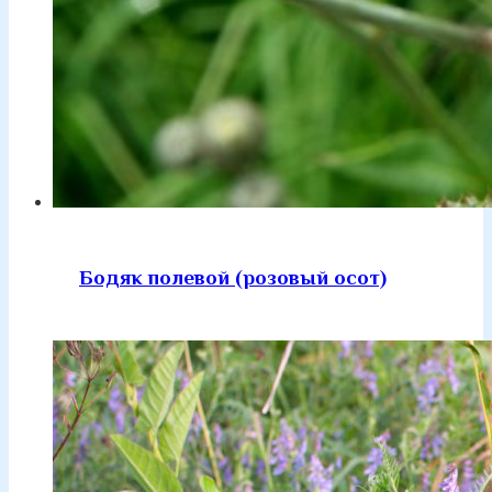
Бодяк полевой (розовый осот)