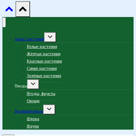
Переключить
Атлас растений
дочернее
меню
Белые растения
Жёлтые растения
Красные растения
Синие растения
Зелёные растения
Переключить
Плоды
дочернее
меню
Ягоды, фрукты
Овощи
Переключить
Познавательно
дочернее
меню
Флора
Фауна