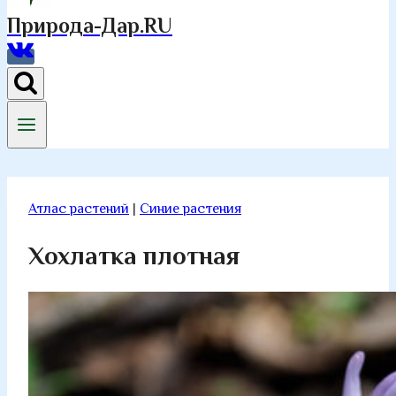
Природа-Дар.RU
Атлас растений
|
Синие растения
Хохлатка плотная