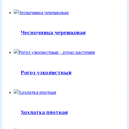
Чесночница черешковая
Рогоз узколистный
Хохлатка плотная