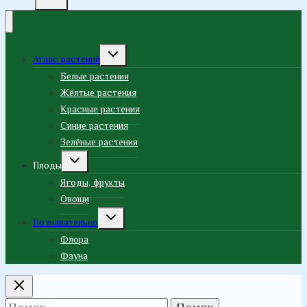
Переключить
Атлас растений
дочернее
меню
Белые растения
Жёлтые растения
Красные растения
Синие растения
Зелёные растения
Переключить
Плоды
дочернее
меню
Ягоды, фрукты
Овощи
Переключить
Познавательно
дочернее
меню
Флора
Фауна
Найти: