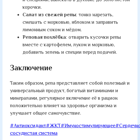
корочки.
Салат из свежей репы
: тонко нарезать,
смешать с морковью, яблоком и заправить
лимонным соком и мёдом.
Реповая похлёбка
: отварить кусочки репы
вместе с картофелем, луком и морковью,
добавить зелень и специи перед подачей.
Заключение
Таким образом, репа представляет собой полезный и
универсальный продукт, богатый витаминами и
минералами, регулярное включение её в рацион
положительно влияет на здоровье организма и
улучшает общее самочувствие.
Метки
#
Антиоксидант
#
ЖКТ
#
Имуностимулирующее
#
Сердечн
записи:
сосудистая система