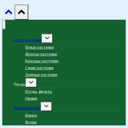
Переключить
Атлас растений
дочернее
меню
Белые растения
Жёлтые растения
Красные растения
Синие растения
Зелёные растения
Переключить
Плоды
дочернее
меню
Ягоды, фрукты
Овощи
Переключить
Познавательно
дочернее
меню
Флора
Фауна