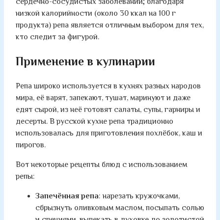
сердечно-сосудистых заболеваний; благодаря
низкой калорийности (около 30 ккал на 100 г
продукта) репа является отличным выбором для тех,
кто следит за фигурой.
Применение в кулинарии
Репа широко используется в кухнях разных народов
мира, её варят, запекают, тушат, маринуют и даже
едят сырой, из неё готовят салаты, супы, гарниры и
десерты. В русской кухне репа традиционно
использовалась для приготовления похлёбок, каш и
пирогов.
Вот некоторые рецепты блюд с использованием
репы:
Запечённая репа
: нарезать кружочками,
сбрызнуть оливковым маслом, посыпать солью
и специями, выпекать в духовке до золотистой