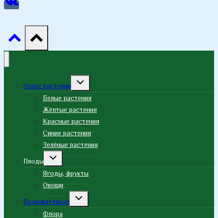
Переключить
Атлас растений
дочернее
меню
Белые растения
Жёлтые растения
Красные растения
Синие растения
Зелёные растения
Переключить
Плоды
дочернее
меню
Ягоды, фрукты
Овощи
Переключить
Познавательно
дочернее
меню
Флора