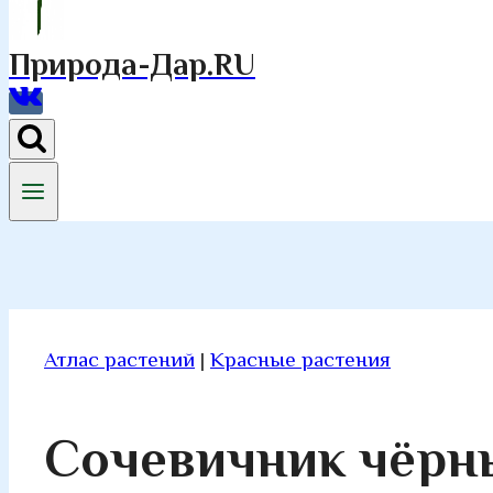
Природа-Дар.RU
Атлас растений
|
Красные растения
Сочевичник чёрн