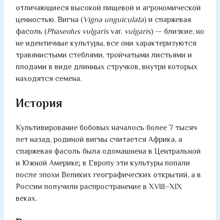
отличающиеся высокой пищевой и агрономической
ценностью. Вигна (
Vigna unguiculata
) и спаржевая
фасоль (
Phaseolus vulgaris
var.
vulgaris
) — близкие, но
не идентичные культуры, все они характеризуются
травянистыми стеблями, тройчатыми листьями и
плодами в виде длинных стручков, внутри которых
находятся семена.
История
Культивирование бобовых началось более 7 тысяч
лет назад, родиной вигны считается Африка, а
спаржевая фасоль была одомашнена в Центральной
и Южной Америке; в Европу эти культуры попали
после эпохи Великих географических открытий, а в
России получили распространение в XVIII–XIX
веках.