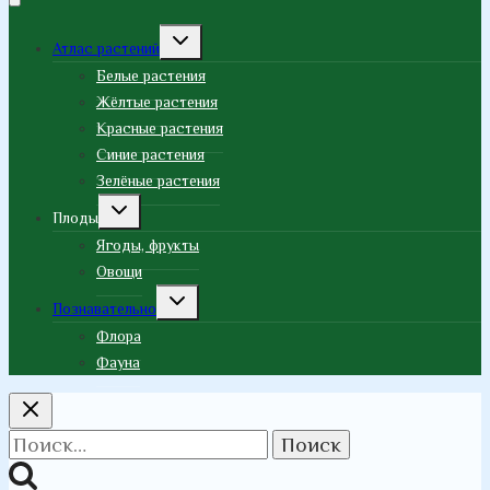
Переключить
Атлас растений
дочернее
меню
Белые растения
Жёлтые растения
Красные растения
Синие растения
Зелёные растения
Переключить
Плоды
дочернее
меню
Ягоды, фрукты
Овощи
Переключить
Познавательно
дочернее
меню
Флора
Фауна
Найти: