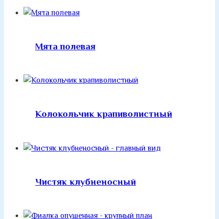
Мята полевая
Колокольчик крапиволистный
Чистяк клубненосный